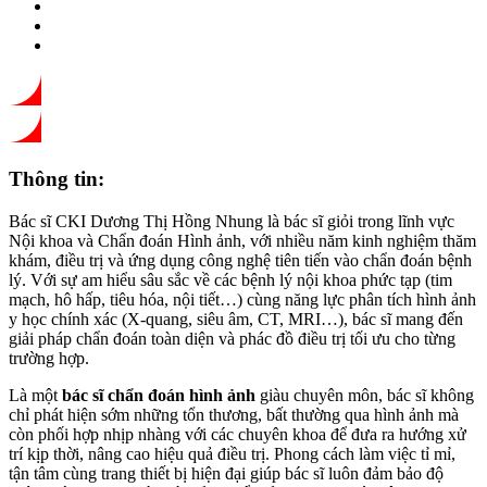
Thông tin:
Bác sĩ CKI Dương Thị Hồng Nhung là bác sĩ giỏi trong lĩnh vực
Nội khoa và Chẩn đoán Hình ảnh, với nhiều năm kinh nghiệm thăm
khám, điều trị và ứng dụng công nghệ tiên tiến vào chẩn đoán bệnh
lý. Với sự am hiểu sâu sắc về các bệnh lý nội khoa phức tạp (tim
mạch, hô hấp, tiêu hóa, nội tiết…) cùng năng lực phân tích hình ảnh
y học chính xác (X-quang, siêu âm, CT, MRI…), bác sĩ mang đến
giải pháp chẩn đoán toàn diện và phác đồ điều trị tối ưu cho từng
trường hợp.
Là một
bác sĩ chẩn đoán hình ảnh
giàu chuyên môn, bác sĩ không
chỉ phát hiện sớm những tổn thương, bất thường qua hình ảnh mà
còn phối hợp nhịp nhàng với các chuyên khoa để đưa ra hướng xử
trí kịp thời, nâng cao hiệu quả điều trị. Phong cách làm việc tỉ mỉ,
tận tâm cùng trang thiết bị hiện đại giúp bác sĩ luôn đảm bảo độ