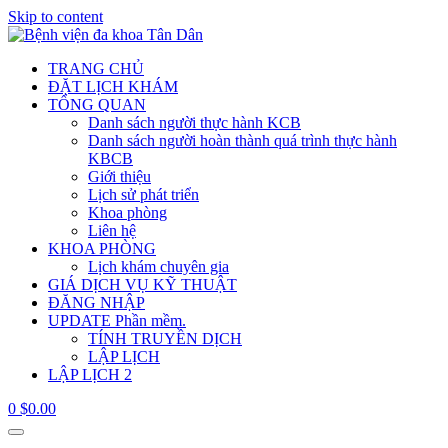
Skip to content
TRANG CHỦ
ĐẶT LỊCH KHÁM
TỔNG QUAN
Danh sách người thực hành KCB
Danh sách người hoàn thành quá trình thực hành
KBCB
Giới thiệu
Lịch sử phát triển
Khoa phòng
Liên hệ
KHOA PHÒNG
Lịch khám chuyên gia
GIÁ DỊCH VỤ KỸ THUẬT
ĐĂNG NHẬP
UPDATE Phần mềm.
TÍNH TRUYỀN DỊCH
LẬP LỊCH
LẬP LỊCH 2
0
$
0.00