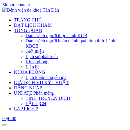
Skip to content
TRANG CHỦ
ĐẶT LỊCH KHÁM
TỔNG QUAN
Danh sách người thực hành KCB
Danh sách người hoàn thành quá trình thực hành
KBCB
Giới thiệu
Lịch sử phát triển
Khoa phòng
Liên hệ
KHOA PHÒNG
Lịch khám chuyên gia
GIÁ DỊCH VỤ KỸ THUẬT
ĐĂNG NHẬP
UPDATE Phần mềm.
TÍNH TRUYỀN DỊCH
LẬP LỊCH
LẬP LỊCH 2
0
$
0.00