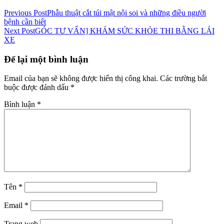
Previous Post
Phẫu thuật cắt túi mật nội soi và những điều người
bệnh cần biết
Next Post
GÓC TƯ VẤN] KHÁM SỨC KHỎE THI BẰNG LÁI
XE
Để lại một bình luận
Email của bạn sẽ không được hiển thị công khai.
Các trường bắt
buộc được đánh dấu
*
Bình luận
*
Tên
*
Email
*
Trang web