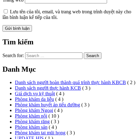
Lưu tên của tôi, email, và trang web trong trình duyệt này cho
lần bình luận kế tiếp của tôi.
Tìm kiếm
Search for:
Search
Danh Mục
Danh sách người hoàn thành quá trình thực hành KBCB
( 2 )
Danh sách người thực hành KCB
( 3 )
Giá dịch vụ kỹ thuật
( 4 )
Phòng khám da liễu
( 4 )
Phòng khám huyết áp tiểu đường
( 3 )
Phòng khám Ngoại
( 4 )
Phòng khám nội
( 10 )
Phòng khám răng
( 3 )
Phòng khám sản
( 4 )
Phòng khám tai mũi họng
( 3 )
UPDATE HIS
( 1 )