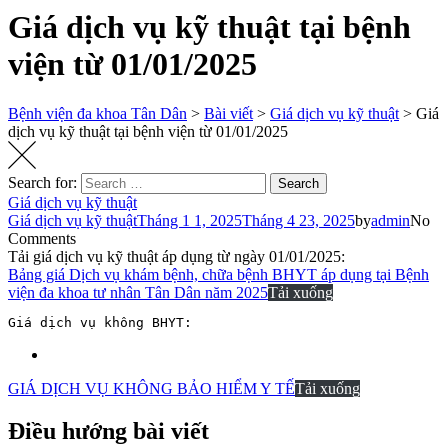
Giá dịch vụ kỹ thuật tại bệnh
viện từ 01/01/2025
Bệnh viện đa khoa Tân Dân
>
Bài viết
>
Giá dịch vụ kỹ thuật
>
Giá
dịch vụ kỹ thuật tại bệnh viện từ 01/01/2025
Search for:
Search
Giá dịch vụ kỹ thuật
Giá dịch vụ kỹ thuật
Tháng 1 1, 2025
Tháng 4 23, 2025
by
admin
No
Comments
Tải giá dịch vụ kỹ thuật áp dụng từ ngày 01/01/2025:
Bảng giá Dịch vụ khám bệnh, chữa bệnh BHYT áp dụng tại Bệnh
viện đa khoa tư nhân Tân Dân năm 2025
Tải xuống
Giá dịch vụ không BHYT:
GIÁ DỊCH VỤ KHÔNG BẢO HIỂM Y TẾ
Tải xuống
Điều hướng bài viết