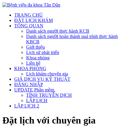
Skip
to
TRANG CHỦ
content
ĐẶT LỊCH KHÁM
TỔNG QUAN
Danh sách người thực hành KCB
Danh sách người hoàn thành quá trình thực hành
KBCB
Giới thiệu
Lịch sử phát triển
Khoa phòng
Liên hệ
KHOA PHÒNG
Lịch khám chuyên gia
GIÁ DỊCH VỤ KỸ THUẬT
ĐĂNG NHẬP
UPDATE Phần mềm.
TÍNH TRUYỀN DỊCH
LẬP LỊCH
LẬP LỊCH 2
Đặt lịch với chuyên gia