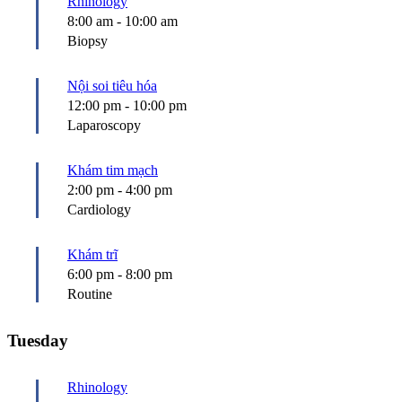
Rhinology
8:00 am
-
10:00 am
Biopsy
Nội soi tiêu hóa
12:00 pm
-
10:00 pm
Laparoscopy
Khám tim mạch
2:00 pm
-
4:00 pm
Cardiology
Khám trĩ
6:00 pm
-
8:00 pm
Routine
Tuesday
Rhinology