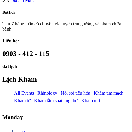
Địa chỉ Map
Đặt lịch:
Thư 7 hàng tuần có chuyên gia tuyến trung ương về khám chữa
bệnh.
Liên hệ:
0903 - 412 - 115
đặt lịch
Lịch Khám
All Events
Rhinology
Nội soi tiêu hóa
Khám tim mạch
Khám trĩ
Khám tầm soát ung thư
Khám nhi
Monday