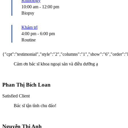
Rhinology
10:00 am
-
12:00 pm
Biopsy
Khám trĩ
4:00 pm
-
6:00 pm
Routine
{"cpt":"testimonial","style":"2","columns":"1","show":"6","order
Cảm ơn bác sĩ khoa ngoại sản và điều dưỡng ạ
Phan Thị Bích Loan
Satisfied Client
Bác sĩ tận tình chu đáo!
Nguyễn Thị Anh