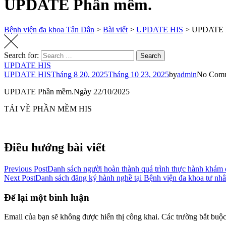
UPDATE Phần mềm.
Bệnh viện đa khoa Tân Dân
>
Bài viết
>
UPDATE HIS
>
UPDATE 
Search for:
Search
UPDATE HIS
UPDATE HIS
Tháng 8 20, 2025
Tháng 10 23, 2025
by
admin
No Com
UPDATE Phần mềm.Ngày 22/10/2025
TẢI VỀ PHẦN MỀM HIS
Điều hướng bài viết
Previous Post
Danh sách người hoàn thành quá trình thực hành khám
Next Post
Danh sách đăng ký hành nghề tại Bệnh viện đa khoa tư n
Để lại một bình luận
Email của bạn sẽ không được hiển thị công khai.
Các trường bắt buộ