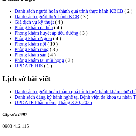
Danh sách người hoàn thành quá trình thực hành KBCB
( 2 )
Danh sách người thực hành KCB
( 3 )
Giá dịch vụ kỹ thuật
( 4 )
Phòng khám da liễu
( 4 )
Phòng khám huyết áp tiểu đường
( 3 )
Phòng khám Ngoại
( 4 )
Phòng khám nội
( 10 )
Phòng khám răng
( 3 )
Phòng khám sản
( 4 )
Phòng khám tai mũi họng
( 3 )
UPDATE HIS
( 1 )
Lịch sử bài viết
Danh sách người hoàn thành quá trình thực hành khám chữa b
Danh sách đăng ký hành nghề tại Bệnh viện đa khoa tư nhân
UPDATE Phần mềm.
Tháng 8 20, 2025
Cấp cứu 24/07
0903 412 115