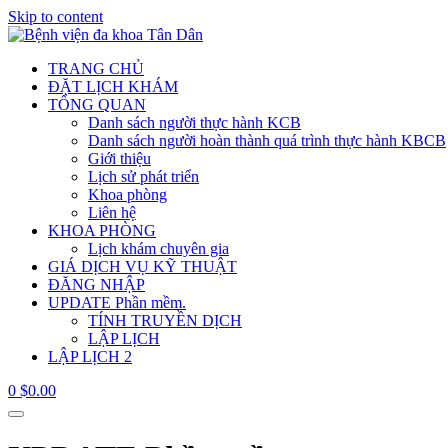
Skip to content
TRANG CHỦ
ĐẶT LỊCH KHÁM
TỔNG QUAN
Danh sách người thực hành KCB
Danh sách người hoàn thành quá trình thực hành KBCB
Giới thiệu
Lịch sử phát triển
Khoa phòng
Liên hệ
KHOA PHÒNG
Lịch khám chuyên gia
GIÁ DỊCH VỤ KỸ THUẬT
ĐĂNG NHẬP
UPDATE Phần mềm.
TÍNH TRUYỀN DỊCH
LẬP LỊCH
LẬP LỊCH 2
0
$
0.00