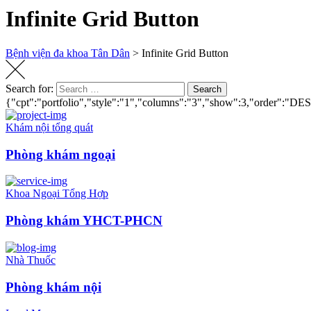
Infinite Grid Button
Bệnh viện đa khoa Tân Dân
>
Infinite Grid Button
Search for:
Search
{"cpt":"portfolio","style":"1","columns":"3","show":3,"order":"DE
Khám nội tổng quát
Phòng khám ngoại
Khoa Ngoại Tổng Hợp
Phòng khám YHCT-PHCN
Nhà Thuốc
Phòng khám nội