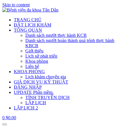
Skip to content
TRANG CHỦ
ĐẶT LỊCH KHÁM
TỔNG QUAN
Danh sách người thực hành KCB
Danh sách người hoàn thành quá trình thực hành
KBCB
Giới thiệu
Lịch sử phát triển
Khoa phòng
Liên hệ
KHOA PHÒNG
Lịch khám chuyên gia
GIÁ DỊCH VỤ KỸ THUẬT
ĐĂNG NHẬP
UPDATE Phần mềm.
TÍNH TRUYỀN DỊCH
LẬP LỊCH
LẬP LỊCH 2
0
$
0.00