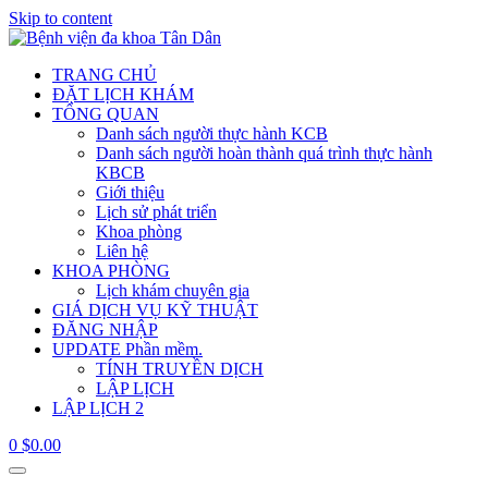
Skip to content
TRANG CHỦ
ĐẶT LỊCH KHÁM
TỔNG QUAN
Danh sách người thực hành KCB
Danh sách người hoàn thành quá trình thực hành
KBCB
Giới thiệu
Lịch sử phát triển
Khoa phòng
Liên hệ
KHOA PHÒNG
Lịch khám chuyên gia
GIÁ DỊCH VỤ KỸ THUẬT
ĐĂNG NHẬP
UPDATE Phần mềm.
TÍNH TRUYỀN DỊCH
LẬP LỊCH
LẬP LỊCH 2
0
$
0.00