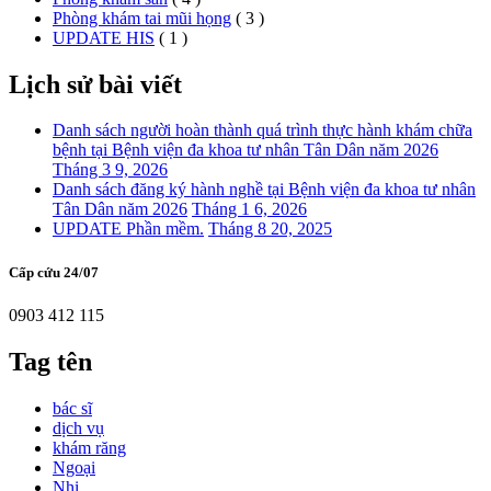
Phòng khám tai mũi họng
( 3 )
UPDATE HIS
( 1 )
Lịch sử bài viết
Danh sách người hoàn thành quá trình thực hành khám chữa
bệnh tại Bệnh viện đa khoa tư nhân Tân Dân năm 2026
Tháng 3 9, 2026
Danh sách đăng ký hành nghề tại Bệnh viện đa khoa tư nhân
Tân Dân năm 2026
Tháng 1 6, 2026
UPDATE Phần mềm.
Tháng 8 20, 2025
Cấp cứu 24/07
0903 412 115
Tag tên
bác sĩ
dịch vụ
khám răng
Ngoại
Nhi