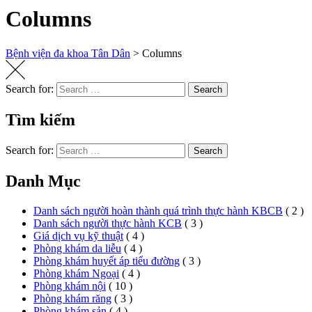
Columns
Bệnh viện đa khoa Tân Dân
>
Columns
Search for:
Search
Tìm kiếm
Search for:
Search
Danh Mục
Danh sách người hoàn thành quá trình thực hành KBCB
( 2 )
Danh sách người thực hành KCB
( 3 )
Giá dịch vụ kỹ thuật
( 4 )
Phòng khám da liễu
( 4 )
Phòng khám huyết áp tiểu đường
( 3 )
Phòng khám Ngoại
( 4 )
Phòng khám nội
( 10 )
Phòng khám răng
( 3 )
Phòng khám sản
( 4 )