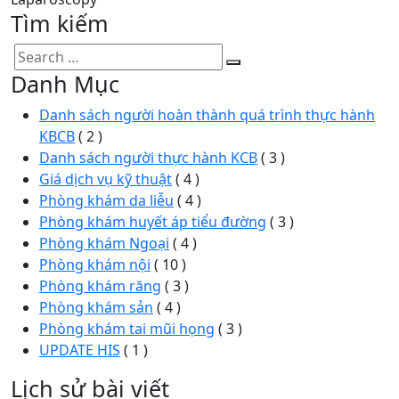
Tìm kiếm
Search
Search
Danh Mục
for:
Danh sách người hoàn thành quá trình thực hành
KBCB
( 2 )
Danh sách người thực hành KCB
( 3 )
Giá dịch vụ kỹ thuật
( 4 )
Phòng khám da liễu
( 4 )
Phòng khám huyết áp tiểu đường
( 3 )
Phòng khám Ngoại
( 4 )
Phòng khám nội
( 10 )
Phòng khám răng
( 3 )
Phòng khám sản
( 4 )
Phòng khám tai mũi họng
( 3 )
UPDATE HIS
( 1 )
Lịch sử bài viết