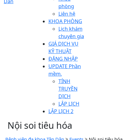
phòng
Liên hệ
KHOA PHÒNG
Lịch khám
chuyên gia
GIÁ DỊCH VỤ
KỸ THUẬT
ĐĂNG NHẬP
UPDATE Phần
mềm.
TÍNH
TRUYỀN
DỊCH
LẬP LỊCH
LẬP LỊCH 2
Nội soi tiêu hóa
>
>
Bệnh viện đa khoa Tân Dân
Events
Nội soi tiêu hóa