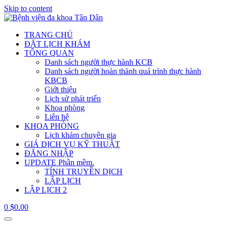
Skip to content
TRANG CHỦ
ĐẶT LỊCH KHÁM
TỔNG QUAN
Danh sách người thực hành KCB
Danh sách người hoàn thành quá trình thực hành
KBCB
Giới thiệu
Lịch sử phát triển
Khoa phòng
Liên hệ
KHOA PHÒNG
Lịch khám chuyên gia
GIÁ DỊCH VỤ KỸ THUẬT
ĐĂNG NHẬP
UPDATE Phần mềm.
TÍNH TRUYỀN DỊCH
LẬP LỊCH
LẬP LỊCH 2
0
$
0.00