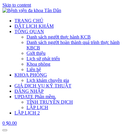
Skip to content
TRANG CHỦ
ĐẶT LỊCH KHÁM
TỔNG QUAN
Danh sách người thực hành KCB
Danh sách người hoàn thành quá trình thực hành
KBCB
Giới thiệu
Lịch sử phát triển
Khoa phòng
Liên hệ
KHOA PHÒNG
Lịch khám chuyên gia
GIÁ DỊCH VỤ KỸ THUẬT
ĐĂNG NHẬP
UPDATE Phần mềm.
TÍNH TRUYỀN DỊCH
LẬP LỊCH
LẬP LỊCH 2
0
$
0.00