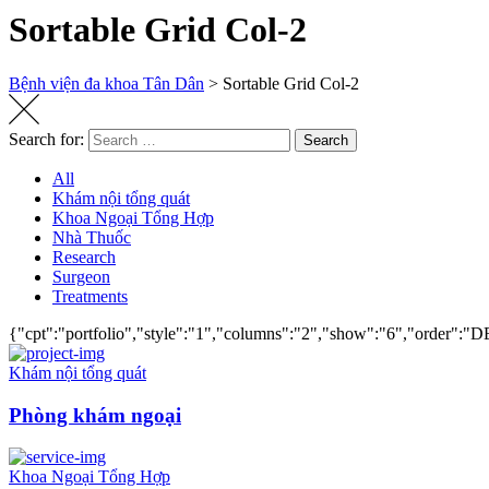
Sortable Grid Col-2
Bệnh viện đa khoa Tân Dân
>
Sortable Grid Col-2
Search for:
Search
All
Khám nội tổng quát
Khoa Ngoại Tổng Hợp
Nhà Thuốc
Research
Surgeon
Treatments
{"cpt":"portfolio","style":"1","columns":"2","show":"6","order":
Khám nội tổng quát
Phòng khám ngoại
Khoa Ngoại Tổng Hợp